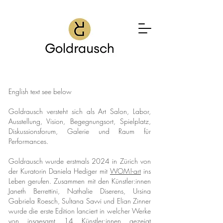
English text see below
Goldrausch versteht sich als Art Salon, Labor,
Ausstellung, Vision, Begegnungsort, Spielplatz,
Diskussionsforum, Galerie und Raum für
Performances. ​
Goldrausch wurde erstmals 2024 in Zürich von
der Kuratorin Daniela Hediger mit
WOM!-art
ins
Leben gerufen. Zusammen mit den Künstler:innen
Janeth Berrettini, Nathalie Diserens, Ursina
Gabriela Roesch, Sultana Savvi und Elian Zinner
wurde die erste Edition lanciert in welcher Werke
von insgesamt 14 Künstler:innen gezeigt